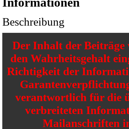
Informationen
Beschreibung
Der Inhalt der Beiträg
den Wahrheitsgehalt einge
Richtigkeit der Informat
Garantenverpflichtunge
verantwortlich für die 
verbreiteten Informat
Mailanschriften i