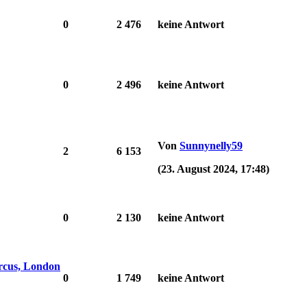
0
2 476
keine Antwort
0
2 496
keine Antwort
Von
Sunnynelly59
2
6 153
(23. August 2024, 17:48)
0
2 130
keine Antwort
cus, London
0
1 749
keine Antwort