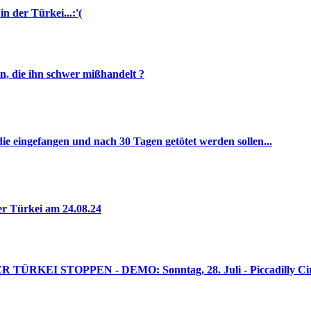
 der Türkei...:'(
, die ihn schwer mißhandelt ?
ie eingefangen und nach 30 Tagen getötet werden sollen...
r Türkei am 24.08.24
EI STOPPEN - DEMO: Sonntag, 28. Juli - Piccadilly Cir