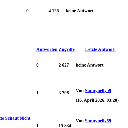
0
4 128
keine Antwort
Antworten
Zugriffe
Letzte Antwort
0
2 627
keine Antwort
Von
Sunnynelly59
1
3 706
(16. April 2026, 03:20)
te Schaut Nicht
Von
Sunnynelly59
1
15 834