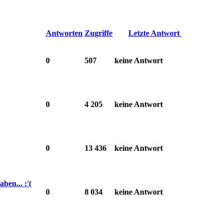
Antworten
Zugriffe
Letzte Antwort
0
507
keine Antwort
0
4 205
keine Antwort
0
13 436
keine Antwort
ben... :'(
0
8 034
keine Antwort