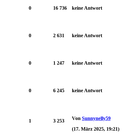
0
16 736
keine Antwort
0
2 631
keine Antwort
0
1 247
keine Antwort
0
6 245
keine Antwort
Von
Sunnynelly59
1
3 253
(17. März 2025, 19:21)