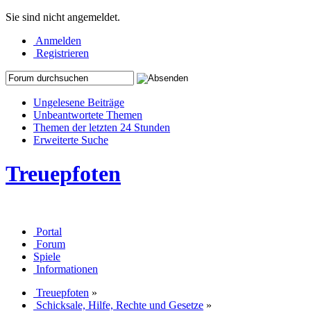
Sie sind nicht angemeldet.
Anmelden
Registrieren
Ungelesene Beiträge
Unbeantwortete Themen
Themen der letzten 24 Stunden
Erweiterte Suche
Treuepfoten
Portal
Forum
Spiele
Informationen
Treuepfoten
»
Schicksale, Hilfe, Rechte und Gesetze
»