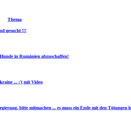
Thema
d gesucht !!!
r Hunde in Rumänien abzuschaffen!
aine ... :'( mit Video
ierung, bitte mitmachen ... es muss ein Ende mit den Tötungen ha