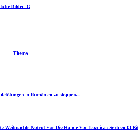
iche Bilder !!!
Thema
detötungen in Rumänien zu stoppen...
 Weihnachts-Notruf Für Die Hunde Von Loznica / Serbien !!! Bit