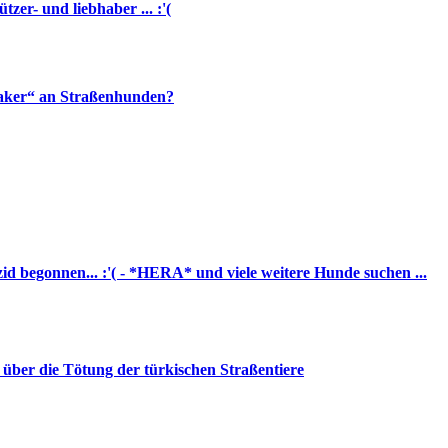
tzer- und liebhaber ... :'(
saker“ an Straßenhunden?
id begonnen... :'( - *HERA* und viele weitere Hunde suchen ...
 über die Tötung der türkischen Straßentiere