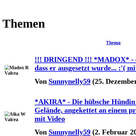
Themen
Thema
!!! DRINGEND !!! *MADOX* - es
dass er ausgesetzt wurde... :'( m
Von
Sunnynelly59
(25. Dezember
*AKIRA* - Die hübsche Hündin l
Gelände, angekettet an einem pro
mit Video
Von
Sunnynelly59
(2. Februar 20