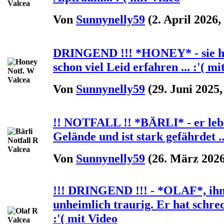
Von
Sunnynelly59
(2. April 2026,
DRINGEND !!! *HONEY* - sie ha
schon viel Leid erfahren ... :'( mi
Von
Sunnynelly59
(29. Juni 2025,
!! NOTFALL !! *BÄRLI* - er lebt
Gelände und ist stark gefährdet ..
Von
Sunnynelly59
(26. März 2026
!!! DRINGEND !!! - *OLAF*, ihn
unheimlich traurig. Er hat schre
:'( mit Video