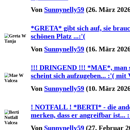
Von
Sunnynelly59
(26. März 2026
*GRETA* gibt sich auf, sie brau
schönen Platz ...:'(
Von
Sunnynelly59
(16. März 2026
!!! DRINGEND !!! *MAE*, man sieh
scheint sich aufzugeben... :'( mit
Von
Sunnynelly59
(10. März 2026
! NOTFALL ! *BERTI* - die and
merken, dass er angreifbar ist... 
Von
Sunnynelly59
(27. Februar 2