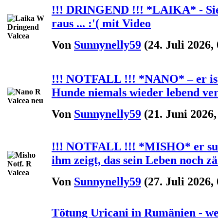
!!! DRINGEND !!! *LAIKA* - Sie 
raus ... :'( mit Video
Von
Sunnynelly59
(24. Juli 2026,
!!! NOTFALL !!! *NANO* – er ist
Hunde niemals wieder lebend verla
Von
Sunnynelly59
(21. Juni 2026,
!!! NOTFALL !!! *MISHO* er suc
ihm zeigt, das sein Leben noch zähl
Von
Sunnynelly59
(27. Juli 2026,
Tötung Uricani in Rumänien - we