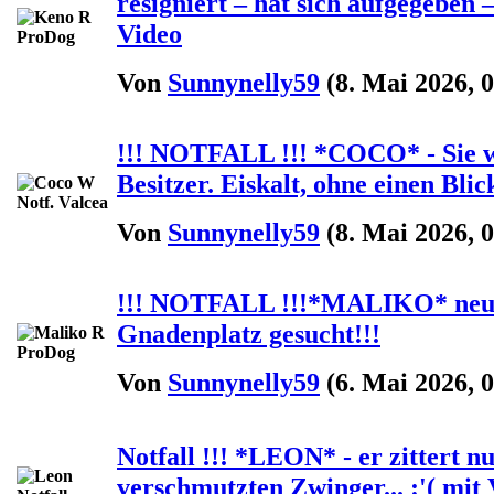
resigniert – hat sich aufgegeben –
Video
Von
Sunnynelly59
(8. Mai 2026, 0
!!! NOTFALL !!! *COCO* - Sie 
Besitzer. Eiskalt, ohne einen Blick
Von
Sunnynelly59
(8. Mai 2026, 0
!!! NOTFALL !!!*MALIKO* neuro
Gnadenplatz gesucht!!!
Von
Sunnynelly59
(6. Mai 2026, 0
Notfall !!! *LEON* - er zittert n
verschmutzten Zwinger... :'( mit