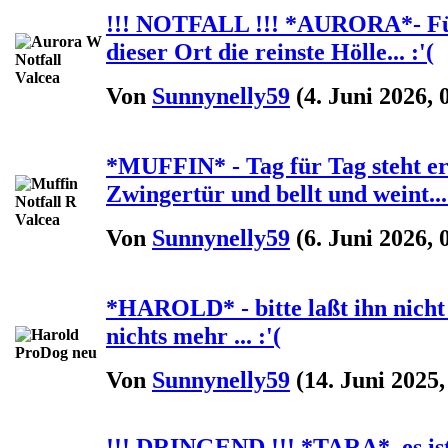
!!! NOTFALL !!! *AURORA*- Für
dieser Ort die reinste Hölle... :'(
Von
Sunnynelly59
(4. Juni 2026, 
*MUFFIN* - Tag für Tag steht er
Zwingertür und bellt und weint...
Von
Sunnynelly59
(6. Juni 2026, 
*HAROLD* - bitte laßt ihn nicht 
nichts mehr ... :'(
Von
Sunnynelly59
(14. Juni 2025,
!!! DRINGEND !!! *TARA*, es ist 