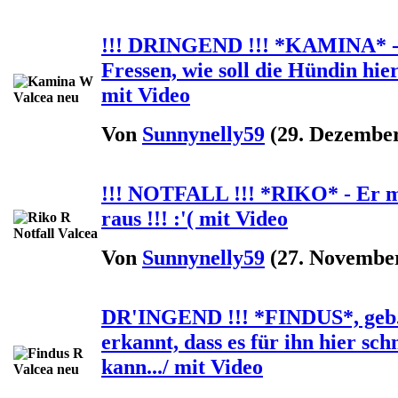
!!! DRINGEND !!! *KAMINA* - si
Fressen, wie soll die Hündin hie
mit Video
Von
Sunnynelly59
(29. Dezember
!!! NOTFALL !!! *RIKO* - Er mu
raus !!! :'( mit Video
Von
Sunnynelly59
(27. November
DR'INGEND !!! *FINDUS*, geb. c
erkannt, dass es für ihn hier sc
kann.../ mit Video