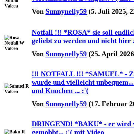
Von
Sunnynelly59
(5. Juli 2025, 2
Notfall !!! *ROSA* sie soll endlic
geliebt zu werden und nicht hier zu
Von
Sunnynelly59
(25. April 2026
!!! NOTFALL !!! *SAMUEL* - Zur
wurde und vielleicht unbequem... 
und Knochen ... :'(
Von
Sunnynelly59
(17. Februar 2
DRINGEND! *BAKU* - er wird v
gemobbt... :'( mit Video