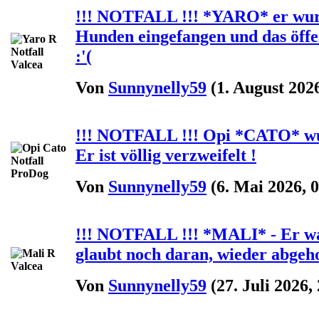
!!! NOTFALL !!! *YARO* er wurd
Hunden eingefangen und das öffen
:'(
Von
Sunnynelly59
(1. August 2026
!!! NOTFALL !!! Opi *CATO* wur
Er ist völlig verzweifelt !
Von
Sunnynelly59
(6. Mai 2026, 0
!!! NOTFALL !!! *MALI* - Er wa
glaubt noch daran, wieder abgehol
Von
Sunnynelly59
(27. Juli 2026,