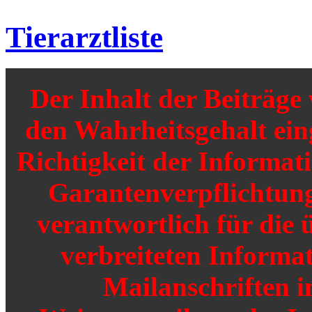
Tierarztliste
Der Inhalt der Beiträg
den Wahrheitsgehalt einge
Richtigkeit der Informat
Garantenverpflichtunge
verantwortlich für die 
verbreiteten Informat
Mailanschriften i