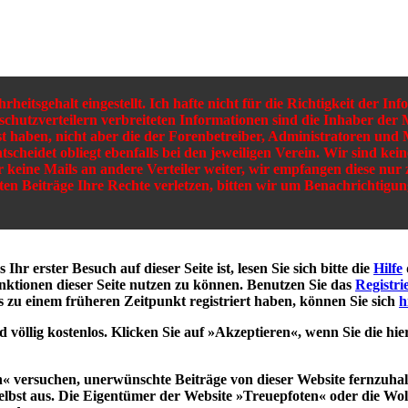
eitsgehalt eingestellt. Ich hafte nicht für die Richtigkeit der I
rschutzverteilern verbreiteten Informationen sind die Inhaber der M
sst haben, nicht aber die der Forenbetreiber, Administratoren und
ntscheidet obliegt ebenfalls bei den jeweiligen Verein. Wir sind ke
ir keine Mails an andere Verteiler weiter, wir empfangen diese nur
lten Beiträge Ihre Rechte verletzen, bitten wir um Benachrichti
hr erster Besuch auf dieser Seite ist, lesen Sie sich bitte die
Hilfe
Funktionen dieser Seite nutzen zu können. Benutzen Sie das
Registri
s zu einem früheren Zeitpunkt registriert haben, können Sie sich
h
d völlig kostenlos. Klicken Sie auf »Akzeptieren«, wenn Sie die
versuchen, unerwünschte Beiträge von dieser Website fernzuhalten
n selbst aus. Die Eigentümer der Website »Treuepfoten« oder die