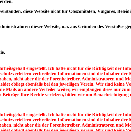
werden.
verstanden, diese Website nicht für Obszönitäten, Vulgäres, Belei
nistratoren dieser Website, u.a. aus Gründen des Verstoßes gege
ie.
eitsgehalt eingestellt. Ich hafte nicht für die Richtigkeit der I
rschutzverteilern verbreiteten Informationen sind die Inhaber der M
t haben, nicht aber die der Forenbetreiber, Administratoren und M
heidet obliegt ebenfalls bei den jeweiligen Verein. Wir sind keine 
ine Mails an andere Verteiler weiter, wir empfangen diese nur zum
en Beiträge Ihre Rechte verletzen, bitten wir um Benachrichtigun
eitsgehalt eingestellt. Ich hafte nicht für die Richtigkeit der I
rschutzverteilern verbreiteten Informationen sind die Inhaber der M
t haben, nicht aber die der Forenbetreiber, Administratoren und M
heidet obliegt ebenfalls bei den jeweiligen Verein. Wir sind keine 